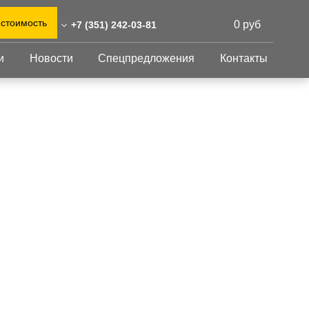
 стоимость
0 руб
+7 (351) 242-03-81
и
Новости
Спецпредложения
Контакты
51) 242-03-81
0)555-31-02
Перфорированный
Другое
лист
abinsk@reshnastil.ru
Перфорированный
Крепеж
 454090 Челябинск,
лист
GFK настил
руда, 78
Изделия из
Просечно-
 и склад: Калужская
перфорированных
профилированный
листов
ть, район Боровский,
настил
триальный парк "Ворсино",
Металлоконструкция
осточный проезд
Готовая продукция
Каталог