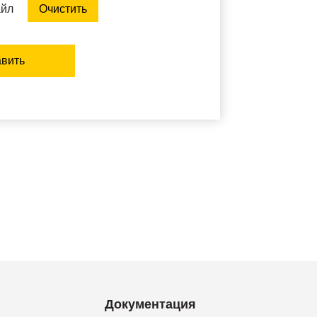
айл
Очистить
вить
Документация