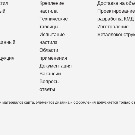
стил
Крепление
Доставка на объ
ый
настила
Проектирование
Технические
разработка КМД
таблицы
Изготовление
Испытание
металлоконстру
ванный
настила
Области
дукция
применения
Документация
Вакансии
Вопросы –
ответы
 материалов сайта, элементов дизайна и оформления допускается только с р