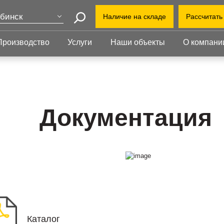
бинск
Наличие на складе
Рассчитать
Поиск
ва
Производство
Услуги
Наши объекты
О компани
+7 (3
т-Петербург
еринбург
+7(80
Прессованный
Ступени
нь
настил
chely
Прессованный настил
Ступени
Офис:
Прессованный настил с
Прессованные
Документация
ул. Т
оград
противоскольжением
ступени
й Уренгой
Завод
Настил для стеллажей
Сварные ступени
ут
облас
Грязезащитные
Ступени с
Индус
ень
решетки
противоскольжением
1-й В
ий Новгород
Каталог
Презентация