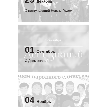
Декабрь
С наступающий Новым Годом!
01
Сентябрь
C Днем знаний!
04
Ноябрь