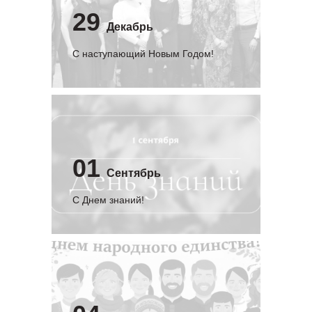
29
Декабрь
С наступающий Новым Годом!
01
Сентябрь
C Днем знаний!