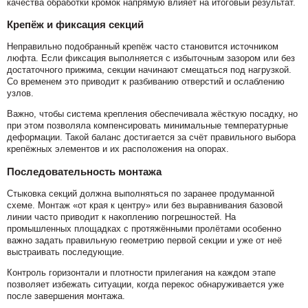
качества обработки кромок напрямую влияет на итоговый результат.
Крепёж и фиксация секций
Неправильно подобранный крепёж часто становится источником
люфта. Если фиксация выполняется с избыточным зазором или без
достаточного прижима, секции начинают смещаться под нагрузкой.
Со временем это приводит к разбиванию отверстий и ослаблению
узлов.
Важно, чтобы система крепления обеспечивала жёсткую посадку, но
при этом позволяла компенсировать минимальные температурные
деформации. Такой баланс достигается за счёт правильного выбора
крепёжных элементов и их расположения на опорах.
Последовательность монтажа
Стыковка секций должна выполняться по заранее продуманной
схеме. Монтаж «от края к центру» или без выравнивания базовой
линии часто приводит к накоплению погрешностей. На
промышленных площадках с протяжёнными пролётами особенно
важно задать правильную геометрию первой секции и уже от неё
выстраивать последующие.
Контроль горизонтали и плотности прилегания на каждом этапе
позволяет избежать ситуации, когда перекос обнаруживается уже
после завершения монтажа.