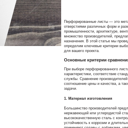
Перфорированные листы — это мет
отверстиями различных форм и разм
промышленности, архитектуре, вен
множество производителей, предла
назначения. В этой статье мы пров
определим ключевые критерии выбо
для вашего проекта.
Основные критерии сравнен
При выборе перфорированного листа
характеристики, соответствие станд
службы. Сравнение производителей
соотношение цены и качества, а та
задачи.
1.
Материал изготовления
Большинство производителей предл
нержавеющей или углеродистой ста
высококачественную сталь с контро
устойчивость к коррозии и длитель
применяют сплавы с добавками, ув