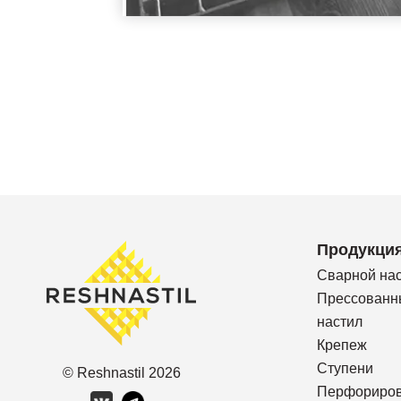
Продукци
Сварной на
Прессованн
настил
Крепеж
Ступени
© Reshnastil
2026
Перфориро