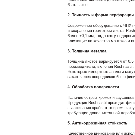
быть выше.
2.
Точность и форма перфорации
Современное оборудование с ЧПУ по
и сохранения геометрии листа. Resh
более ±0,1 мм, тогда как у недоро
влияющие на качество монтажа и в
3.
Толщина металла
Толщина листов варьируется от 0,5 
производители, включая Reshnastil
Некоторые импортные аналоги могут
заказе через посредников без офиц
4.
Обработка поверхности
Наличие острых кромок и заусенцев
Продукция Reshnastil проходит фи
сглаживания краёв, в то время как
требующие дополнительной доработ
5.
Антикоррозийная стойкость
Качественное цинкование или испо