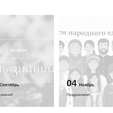
04
Сентябрь
Ноябрь
 знаний!
Поздравляем!