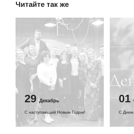
Читайте так же
29
01
Декабрь
С наступающий Новым Годом!
C Днем