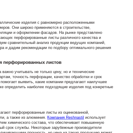
аллические изделия с равномерно расположенными
еров. Они широко применяются в строительстве,
тиляции и оформлении фасадов. На рынке представлено
гающих перфорированные листы различного качества и
едем сравнительный анализ продукции ведущих компаний,
ра и дадим рекомендации по подбору оптимального решения
ия перфорированных листов
 важно учитывать не только цену, но и технические
артам, точность перфорации, качество обработки и срок
 помогает выявить, какие компании предлагают наилучшее
кже определить наиболее подходящие изделия под конкретные
агают перфорированные листы из оцинкованной,
ли, а также из алюминия.
Компания Reshnastil
использует
лем химического состава, что обеспечивает повышенную
ный срок службы. Некоторые зарубежные производители
еличивающими прочность, но цена на такую продукцию может