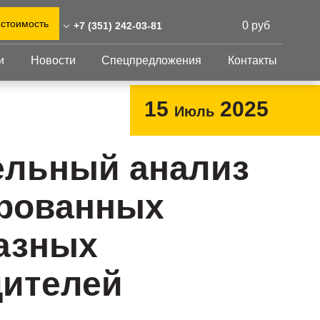
 стоимость
0 руб
+7 (351) 242-03-81
и
Новости
Спецпредложения
Контакты
51) 242-03-81
0)555-31-02
Перфорированный
Другое
15
2025
Июль
лист
abinsk@reshnastil.ru
Перфорированный
Крепеж
 454090 Челябинск,
лист
GFK настил
ельный анализ
руда, 78
Изделия из
Просечно-
 и склад: Калужская
перфорированных
профилированный
рованных
листов
ть, район Боровский,
настил
триальный парк "Ворсино",
Металлоконструкция
осточный проезд
азных
Готовая продукция
дителей