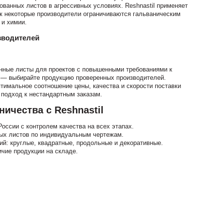
ванных листов в агрессивных условиях. Reshnastil применяет
как некоторые производители ограничиваются гальваническим
 и химии.
зводителей
ные листы для проектов с повышенными требованиями к
и — выбирайте продукцию проверенных производителей.
тимальное соотношение цены, качества и скорости поставки
 подход к нестандартным заказам.
ичества с Reshnastil
оссии с контролем качества на всех этапах.
ых листов по индивидуальным чертежам.
й: круглые, квадратные, продольные и декоративные.
ичие продукции на складе.