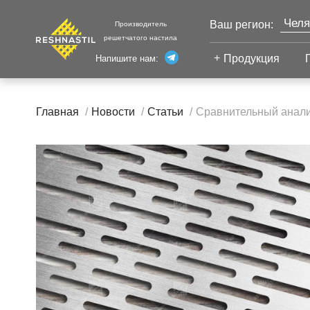
Челя
Ваш регион:
Производитель
решетчатого настила
Моск
Продукция
Напишите нам:
Санк
Екат
Сварной настил
Каза
Главная
Новости
Статьи
Сравнительный анали
Сварной настил
Уфа
Настил с
Волг
противоскольжением
Новы
Настил для стеллажей
Сург
Настил для морских
Тюм
платформ
Нижн