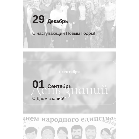
29
Декабрь
С наступающий Новым Годом!
01
Сентябрь
C Днем знаний!