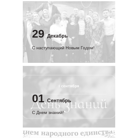
29
Декабрь
С наступающий Новым Годом!
01
Сентябрь
C Днем знаний!