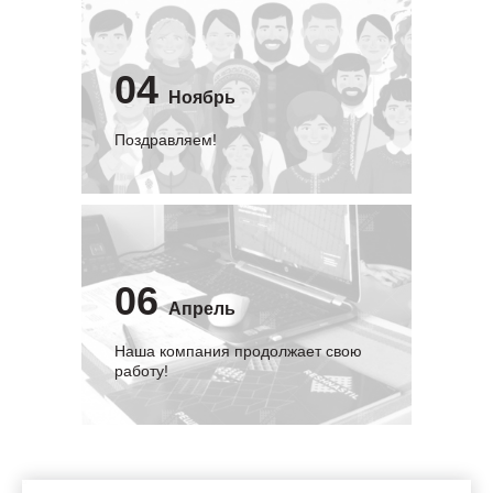
04
Ноябрь
Поздравляем!
06
Апрель
Наша компания продолжает свою
работу!