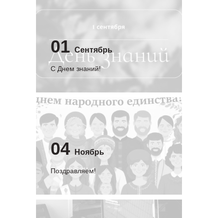
01
Сентябрь
C Днем знаний!
04
Ноябрь
Поздравляем!