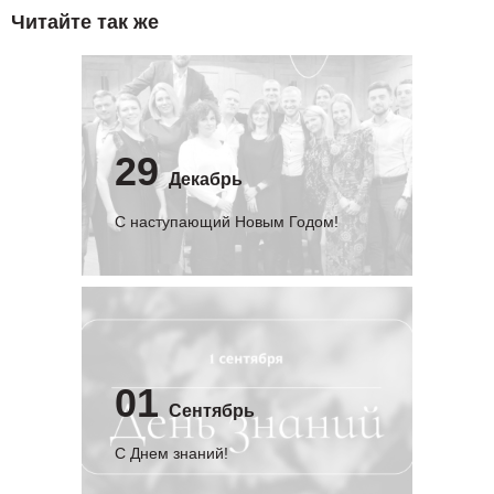
Читайте так же
29
Декабрь
С наступающий Новым Годом!
01
Сентябрь
C Днем знаний!