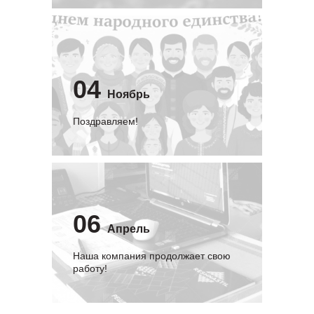
04
Ноябрь
Поздравляем!
06
Апрель
Наша компания продолжает свою
работу!