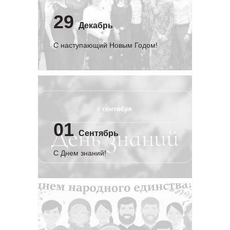
29
Декабрь
С наступающий Новым Годом!
01
Сентябрь
C Днем знаний!