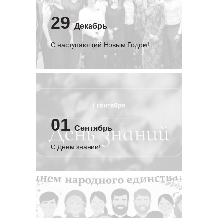
29
Декабрь
С наступающий Новым Годом!
01
Сентябрь
C Днем знаний!