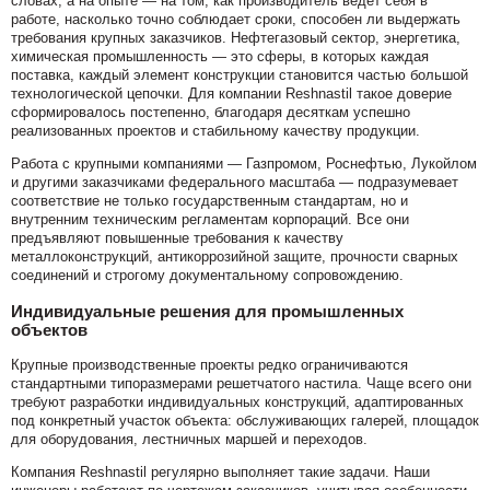
словах, а на опыте — на том, как производитель ведёт себя в
работе, насколько точно соблюдает сроки, способен ли выдержать
требования крупных заказчиков. Нефтегазовый сектор, энергетика,
химическая промышленность — это сферы, в которых каждая
поставка, каждый элемент конструкции становится частью большой
технологической цепочки. Для компании Reshnastil такое доверие
сформировалось постепенно, благодаря десяткам успешно
реализованных проектов и стабильному качеству продукции.
Работа с крупными компаниями — Газпромом, Роснефтью, Лукойлом
и другими заказчиками федерального масштаба — подразумевает
соответствие не только государственным стандартам, но и
внутренним техническим регламентам корпораций. Все они
предъявляют повышенные требования к качеству
металлоконструкций, антикоррозийной защите, прочности сварных
соединений и строгому документальному сопровождению.
Индивидуальные решения для промышленных
объектов
Крупные производственные проекты редко ограничиваются
стандартными типоразмерами решетчатого настила. Чаще всего они
требуют разработки индивидуальных конструкций, адаптированных
под конкретный участок объекта: обслуживающих галерей, площадок
для оборудования, лестничных маршей и переходов.
Компания Reshnastil регулярно выполняет такие задачи. Наши