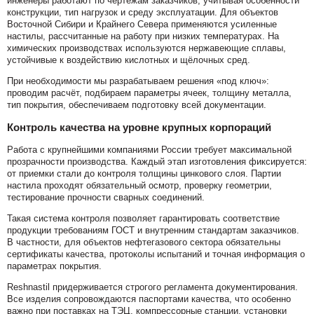
инженеры работают по чертежам заказчиков, учитывая особенности
конструкции, тип нагрузок и среду эксплуатации. Для объектов
Восточной Сибири и Крайнего Севера применяются усиленные
настилы, рассчитанные на работу при низких температурах. На
химических производствах используются нержавеющие сплавы,
устойчивые к воздействию кислотных и щёлочных сред.
При необходимости мы разрабатываем решения «под ключ»:
проводим расчёт, подбираем параметры ячеек, толщину металла,
тип покрытия, обеспечиваем подготовку всей документации.
Контроль качества на уровне крупных корпораций
Работа с крупнейшими компаниями России требует максимальной
прозрачности производства. Каждый этап изготовления фиксируется:
от приемки стали до контроля толщины цинкового слоя. Партии
настила проходят обязательный осмотр, проверку геометрии,
тестирование прочности сварных соединений.
Такая система контроля позволяет гарантировать соответствие
продукции требованиям ГОСТ и внутренним стандартам заказчиков.
В частности, для объектов нефтегазового сектора обязательны
сертификаты качества, протоколы испытаний и точная информация о
параметрах покрытия.
Reshnastil придерживается строгого регламента документирования.
Все изделия сопровождаются паспортами качества, что особенно
важно при поставках на ТЭЦ, компрессорные станции, установки