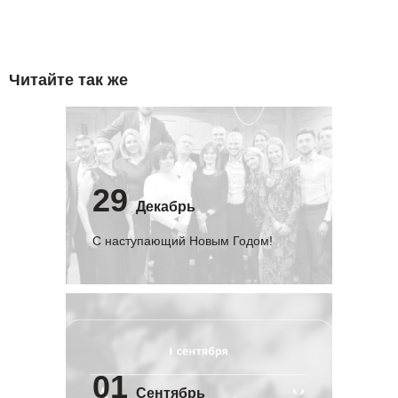
Читайте так же
29
Декабрь
С наступающий Новым Годом!
01
Сентябрь