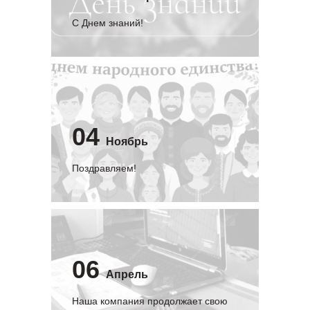
C Днем знаний!
04
Ноябрь
Поздравляем!
06
Апрель
Наша компания продолжает свою