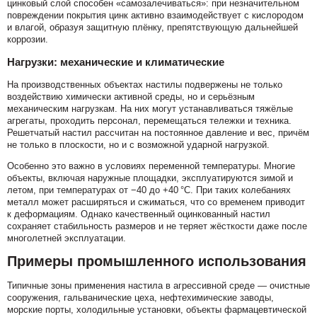
цинковый слой способен «самозалечиваться»: при незначительном
повреждении покрытия цинк активно взаимодействует с кислородом
и влагой, образуя защитную плёнку, препятствующую дальнейшей
коррозии.
Нагрузки: механические и климатические
На производственных объектах настилы подвержены не только
воздействию химически активной среды, но и серьёзным
механическим нагрузкам. На них могут устанавливаться тяжёлые
агрегаты, проходить персонал, перемещаться тележки и техника.
Решетчатый настил рассчитан на постоянное давление и вес, причём
не только в плоскости, но и с возможной ударной нагрузкой.
Особенно это важно в условиях переменной температуры. Многие
объекты, включая наружные площадки, эксплуатируются зимой и
летом, при температурах от −40 до +40 °C. При таких колебаниях
металл может расширяться и сжиматься, что со временем приводит
к деформациям. Однако качественный оцинкованный настил
сохраняет стабильность размеров и не теряет жёсткости даже после
многолетней эксплуатации.
Примеры промышленного использования
Типичные зоны применения настила в агрессивной среде — очистные
сооружения, гальванические цеха, нефтехимические заводы,
морские порты, холодильные установки, объекты фармацевтической