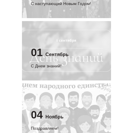
С наступающий Новым Годом!
01
Сентябрь
C Днем знаний!
04
Ноябрь
Поздравляем!