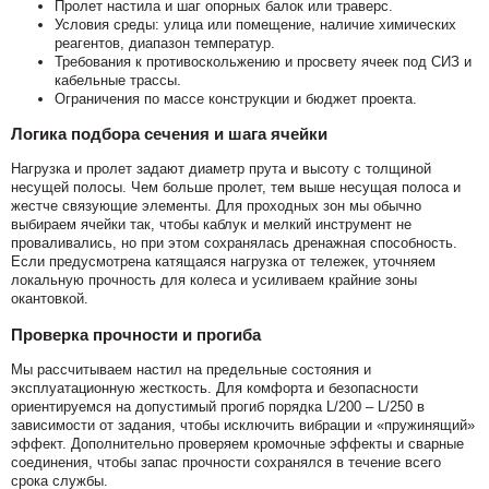
Пролет настила и шаг опорных балок или траверс.
Условия среды: улица или помещение, наличие химических
реагентов, диапазон температур.
Требования к противоскольжению и просвету ячеек под СИЗ и
кабельные трассы.
Ограничения по массе конструкции и бюджет проекта.
Логика подбора сечения и шага ячейки
Нагрузка и пролет задают диаметр прута и высоту с толщиной
несущей полосы. Чем больше пролет, тем выше несущая полоса и
жестче связующие элементы. Для проходных зон мы обычно
выбираем ячейки так, чтобы каблук и мелкий инструмент не
проваливались, но при этом сохранялась дренажная способность.
Если предусмотрена катящаяся нагрузка от тележек, уточняем
локальную прочность для колеса и усиливаем крайние зоны
окантовкой.
Проверка прочности и прогиба
Мы рассчитываем настил на предельные состояния и
эксплуатационную жесткость. Для комфорта и безопасности
ориентируемся на допустимый прогиб порядка L/200 – L/250 в
зависимости от задания, чтобы исключить вибрации и «пружинящий»
эффект. Дополнительно проверяем кромочные эффекты и сварные
соединения, чтобы запас прочности сохранялся в течение всего
срока службы.