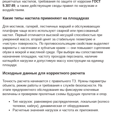
решетчатых настилов, требования по защите от коррозии
ГОСТ
9.307-89
, а также действующие своды правил по нагрузкам и
воздействиям.
Какие типы настила применяют на площадках
Для мостиков, галерей, лестничных маршей и обслуживающих
платформ чаще всего используют сварной или прессованный
настил. Первый отличается высокой несущей способностью при
умеренной массе, второй ценят за стабильную геометрию и
«чистую» поверхность. По противоскользящим свойствам выделяют
варианты с насечками и зубчатым краем — они повышают сцепление
обуви в мокрой и масляной среде. При выборе мы сопоставляем
назначение площадки, частоту проходов персонала, наличие
катящейся нагрузки и допустимую массу конструкции на единицу
площади.
Исходные данные для корректного расчета
Точность расчета начинается с правильного ТЗ. Нужны параметры
объекта, режим работы и требования к службе безопасности. На
этапе предпроектного обследования мы фиксируем ключевые
величины и проверяем пролетные схемы будущих пролетов и опор.
Тип нагрузок: равномерно распределенная, локальная (колесо
тележки, каблук), динамическая от оборудования.
Расчетные значения нагрузок и частота их приложения.