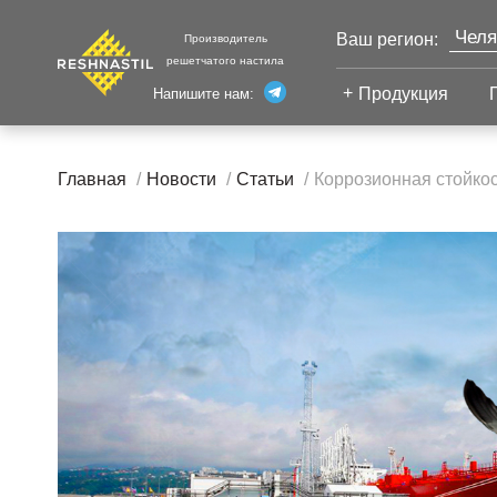
Челя
Ваш регион:
Производитель
решетчатого настила
Моск
Продукция
Напишите нам:
Санк
Екат
Сварной настил
Каза
Главная
Новости
Статьи
Коррозионная стойко
Сварной настил
Уфа
Настил с
Волг
противоскольжением
Новы
Настил для стеллажей
Сург
Настил для морских
Тюм
платформ
Нижн