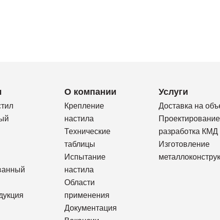
я
О компании
Услуги
стил
Крепление
Доставка на объ
ый
настила
Проектирование
Технические
разработка КМД
таблицы
Изготовление
Испытание
металлоконстру
ванный
настила
Области
дукция
применения
Документация