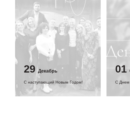
29
01
Декабрь
С наступающий Новым Годом!
C Днем