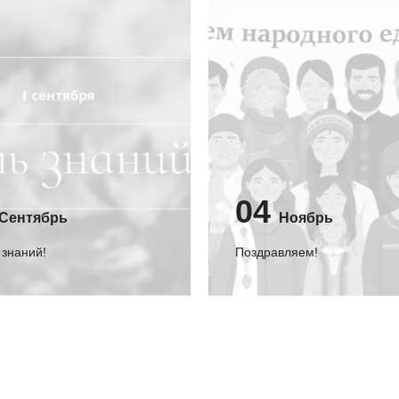
04
Сентябрь
Ноябрь
 знаний!
Поздравляем!