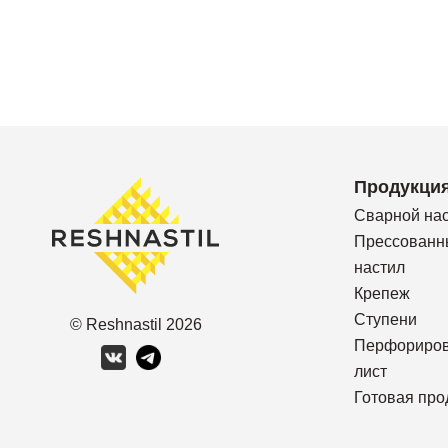
Продукци
Сварной на
Прессованн
настил
Крепеж
Ступени
© Reshnastil
2026
Перфориро
лист
Готовая про