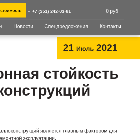
 стоимость
0 руб
+7 (351) 242-03-81
и
Новости
Спецпредложения
Контакты
51) 242-03-81
0)555-31-02
Перфорированный
Другое
21
2021
Июль
лист
abinsk@reshnastil.ru
Перфорированный
Крепеж
 454090 Челябинск,
лист
GFK настил
онная стойкость
руда, 78
Изделия из
Просечно-
 и склад: Калужская
перфорированных
профилированный
конструкций
листов
ть, район Боровский,
настил
триальный парк "Ворсино",
Металлоконструкция
осточный проезд
Готовая продукция
таллоконструкций является главным фактором для
емонтной эксплуатации.