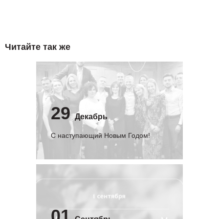
Читайте так же
29
Декабрь
С наступающий Новым Годом!
01