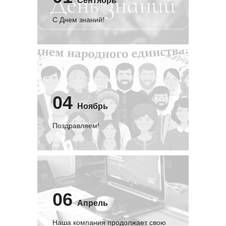
Сентябрь
C Днем знаний!
04
Ноябрь
Поздравляем!
06
Апрель
Наша компания продолжает свою