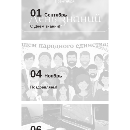
01
Сентябрь
C Днем знаний!
04
Ноябрь
Поздравляем!
06