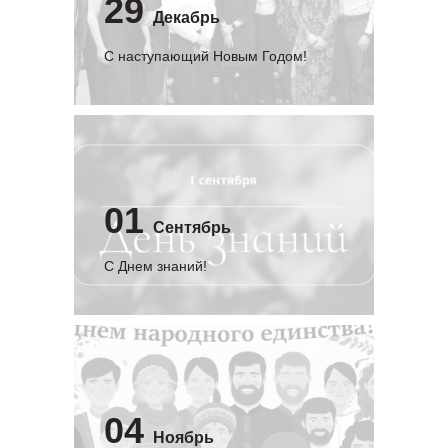
29
Декабрь
С наступающий Новым Годом!
01
Сентябрь
C Днем знаний!
04
Ноябрь