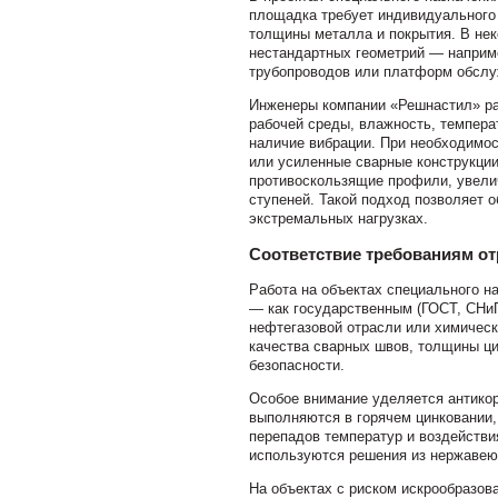
площадка требует индивидуального 
толщины металла и покрытия. В нек
нестандартных геометрий — наприме
трубопроводов или платформ обслу
Инженеры компании «Решнастил» ра
рабочей среды, влажность, темпера
наличие вибрации. При необходимо
или усиленные сварные конструкци
противоскользящие профили, увели
ступеней. Такой подход позволяет 
экстремальных нагрузках.
Соответствие требованиям о
Работа на объектах специального н
— как государственным (ГОСТ, СНиП
нефтегазовой отрасли или химическ
качества сварных швов, толщины ци
безопасности.
Особое внимание уделяется антикор
выполняются в горячем цинковании,
перепадов температур и воздействи
используются решения из нержавею
На объектах с риском искрообразов