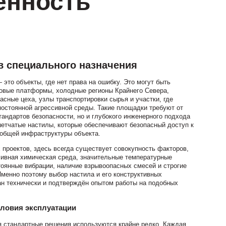
енность
в специального назначения
это объекты, где нет права на ошибку. Это могут быть
зовые платформы, холодные регионы Крайнего Севера,
асные цеха, узлы транспортировки сырья и участки, где
постоянной агрессивной среды. Такие площадки требуют от
тандартов безопасности, но и глубокого инженерного подхода
етчатые настилы, которые обеспечивают безопасный доступ к
 общей инфраструктуры объекта.
 проектов, здесь всегда существует совокупность факторов,
ивная химическая среда, значительные температурные
тоянные вибрации, наличие взрывоопасных смесей и строгие
Именно поэтому выбор настила и его конструктивных
ан технически и подтверждён опытом работы на подобных
словия эксплуатации
я стандартные решения используются крайне редко. Каждая