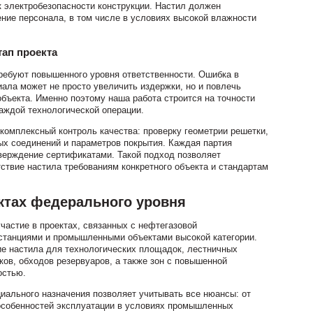
к электробезопасности конструкции. Настил должен
ние персонала, в том числе в условиях высокой влажности
тап проекта
ребуют повышенного уровня ответственности. Ошибка в
иала может не просто увеличить издержки, но и повлечь
объекта. Именно поэтому наша работа строится на точности
аждой технологической операции.
омплексный контроль качества: проверку геометрии решетки,
х соединений и параметров покрытия. Каждая партия
верждение сертификатами. Такой подход позволяет
ствие настила требованиям конкретного объекта и стандартам
ктах федерального уровня
астие в проектах, связанных с нефтегазовой
 станциями и промышленными объектами высокой категории.
ие настила для технологических площадок, лестничных
ов, обходов резервуаров, а также зон с повышенной
остью.
циального назначения позволяет учитывать все нюансы: от
 особенностей эксплуатации в условиях промышленных