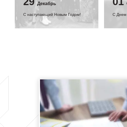
29
01
Декабрь
С наступающий Новым Годом!
C Днем