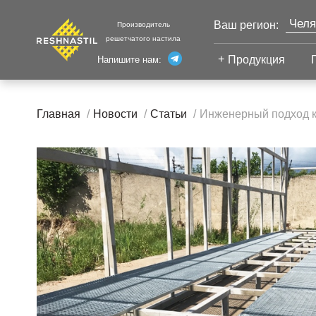
Челя
Ваш регион:
Производитель
решетчатого настила
Моск
Продукция
Напишите нам:
Санк
Екат
Сварной настил
Каза
Главная
Новости
Статьи
Инженерный подход к 
Сварной настил
Уфа
Настил с
Волг
противоскольжением
Новы
Настил для стеллажей
Сург
Настил для морских
Тюм
платформ
Нижн