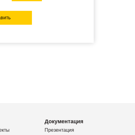
вить
Документация
екты
Презентация