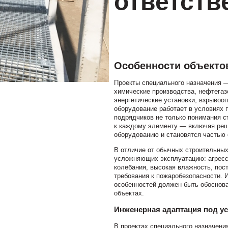
ответств
Особенности объекто
Проекты специального назначения — 
химические производства, нефтега
энергетические установки, взрывооп
оборудование работает в условиях 
подрядчиков не только понимания с
к каждому элементу — включая реш
оборудованию и становятся частью
В отличие от обычных строительных
усложняющих эксплуатацию: агресс
колебания, высокая влажность, пос
требования к пожаробезопасности. 
особенностей должен быть обоснов
объектах.
Инженерная адаптация под у
В проектах специального назначени