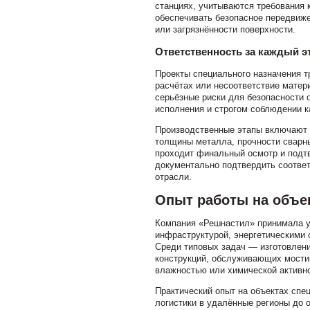
станциях, учитываются требования 
обеспечивать безопасное передвиже
или загрязнённости поверхности.
Ответственность за каждый э
Проекты специального назначения т
расчётах или несоответствие матер
серьёзные риски для безопасности 
исполнения и строгом соблюдении к
Производственные этапы включают к
толщины металла, прочности сварны
проходит финальный осмотр и подт
документально подтвердить соответ
отрасли.
Опыт работы на объе
Компания «Решнастил» принимала уч
инфраструктурой, энергетическими
Среди типовых задач — изготовлен
конструкций, обслуживающих мостик
влажностью или химической активн
Практический опыт на объектах спе
логистики в удалённые регионы до