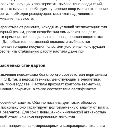
расчёта несущих характеристик, выбора типа соединений,
оторых случаях необходимо усиление опор или изготовление
р, для обходов резервуаров, мостиков над линиями
живания на высоте.
зрабатывают решения, исходя из условий эксплуатации: тип
турный режим, риски воздействия химических веществ,
сти применяются специальные сплавы, нержавеющая сталь
и. Для объектов повышенной опасности выбираются
ченная толщина несущих полос или усиленная конструкция
обеспечить стабильную работу настила даже при
траслевых стандартов
азначения невозможна без строгого соответствия нормативам
, СП), так и ведомственным, действующим в энергетике,
ом производстве. Настилы проходят контроль геометрии,
нкового покрытия, а также соответствие сертификатам
розийной защите. Обычно настилы для таких объектов
 поскольку оно гарантирует долговременную защиту от влаги,
я реагентов. Для зон с повышенной химической активностью
щей стали или комбинированные покрытия.
ания, например на компрессорных и газораспределительных