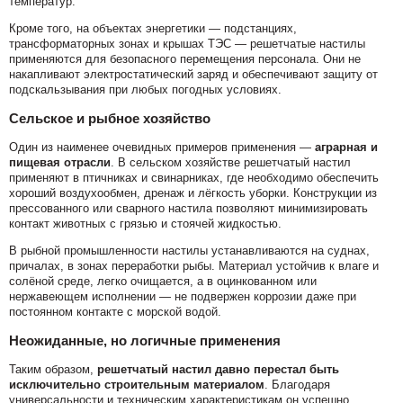
температур.
Кроме того, на объектах энергетики — подстанциях,
трансформаторных зонах и крышах ТЭС — решетчатые настилы
применяются для безопасного перемещения персонала. Они не
накапливают электростатический заряд и обеспечивают защиту от
подскальзывания при любых погодных условиях.
Сельское и рыбное хозяйство
Один из наименее очевидных примеров применения —
аграрная и
пищевая отрасли
. В сельском хозяйстве решетчатый настил
применяют в птичниках и свинарниках, где необходимо обеспечить
хороший воздухообмен, дренаж и лёгкость уборки. Конструкции из
прессованного или сварного настила позволяют минимизировать
контакт животных с грязью и стоячей жидкостью.
В рыбной промышленности настилы устанавливаются на суднах,
причалах, в зонах переработки рыбы. Материал устойчив к влаге и
солёной среде, легко очищается, а в оцинкованном или
нержавеющем исполнении — не подвержен коррозии даже при
постоянном контакте с морской водой.
Неожиданные, но логичные применения
Таким образом,
решетчатый настил давно перестал быть
исключительно строительным материалом
. Благодаря
универсальности и техническим характеристикам он успешно