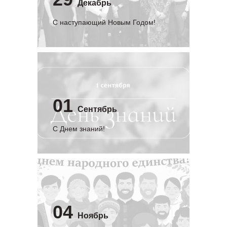
Декабрь
С наступающий Новым Годом!
01
Сентябрь
C Днем знаний!
04
Ноябрь