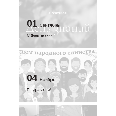
01
Сентябрь
C Днем знаний!
04
Ноябрь
Поздравляем!