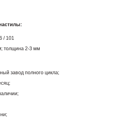
настилы:
6 / 101
м; толщина 2-3 мм
ный завод полного цикла;
есяц;
наличии;
ни;