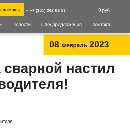
 стоимость
0 руб
+7 (351) 242-03-81
и
Новости
Спецпредложения
Контакты
51) 242-03-81
0)555-31-02
Перфорированный
Другое
08
2023
Февраль
лист
abinsk@reshnastil.ru
Перфорированный
Крепеж
 454090 Челябинск,
лист
GFK настил
 сварной настил
руда, 78
Изделия из
Просечно-
 и склад: Калужская
перфорированных
профилированный
водителя!
листов
ть, район Боровский,
настил
триальный парк "Ворсино",
Металлоконструкция
осточный проезд
Готовая продукция
ителя!