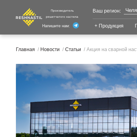
Челя
Ваш регион:
Производитель
решетчатого настила
Моск
Продукция
Напишите нам:
Санк
Екат
Сварной настил
Каза
Главная
Новости
Статьи
Акция на сварной нас
Сварной настил
Уфа
Настил с
Волг
противоскольжением
Новы
Настил для стеллажей
Сург
Настил для морских
Тюм
платформ
Нижн