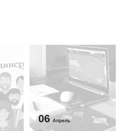
06
Апрель