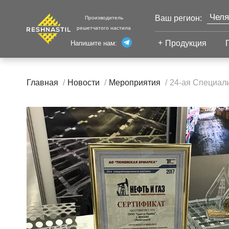
Челя
Ваш регион:
Производитель
решетчатого настила
Моск
Продукция
Напишите нам:
Санк
Екат
Сварной настил
Каза
Главная
Новости
Мероприятия
24-ая Специали
Сварной настил
Уфа
Настил с
Волг
противоскольжением
Новы
Настил для стеллажей
Сург
Настил для морских
Тюм
платформ
Нижн