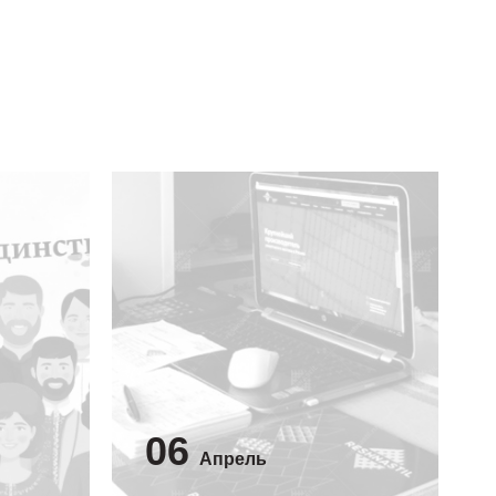
06
Апрель