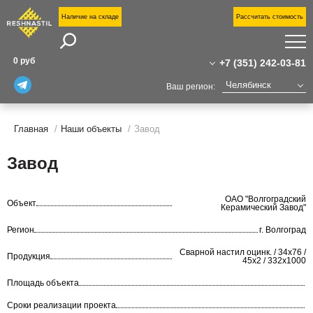
Наличие на складе
Рассчитать стоимость
Поиск
П
0 руб
+7 (351) 242-03-81
П
Челябинск
Ваш регион:
У
+7 (351) 242-03-81
Москва
Санкт-Петербург
Главная
Наши объекты
Завод
+7(800)555-31-02
Н
Екатеринбург
о
chelyabinsk@reshnastil.ru
Завод
Казань
О
Офис: 454090 Челябинск,
к
ул. Труда, 78
Уфа
ОАО "Волгоградский
Объект
Завод и склад: Калужская область,
Волгоград
Керамический Завод"
Н
район Боровский,
Новый Уренгой
Индустриальный парк "Ворсино", 1-й
Регион
г. Волгоград
С
Сургут
Восточный проезд
Сварной настил оцинк. / 34х76 /
Тюмень
Продукция
К
45х2 / 332х1000
Нижний Новгород
Площадь объекта
Сроки реализации проекта