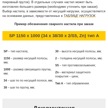
покровный пруток). В отдельных случаях настил может быть
изготовлен большего размера (необходимо уточнить при заказе).
Выбор настила, в зависимости от несущей нагрузки, осуществляется
на основании данных, представленных в
ТАБЛИЦЕ НАГРУЗОК
.
Пример обозначения сварного настила при заказе
SP 1150 x 1000 (34 x 38/30 x 2/S5, Zn) тип А
SP
– тип настила;
30
– высота несущей полосы, мм;
1150
– размер несущей полосы,
2
– толщина несущей полосы, мм;
мм;
S5
– тип противоскольжения;
1000
– размер связующего прутка,
Zn
– материал защитного
мм;
покрытия – цинк;
34
– шаг по по несущей полосе, мм;
Тип А
– тип обрамления.
38
– шаг по прутку, мм;