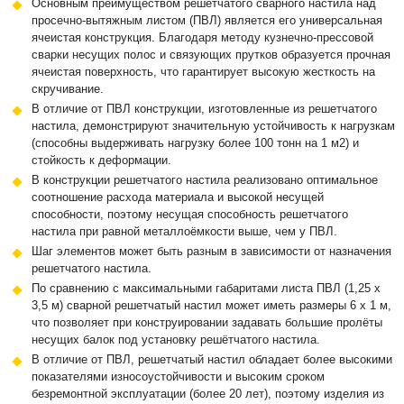
Основным преимуществом решётчатого сварного настила над
просечно-вытяжным листом (ПВЛ) является его универсальная
ячеистая конструкция. Благодаря методу кузнечно-прессовой
сварки несущих полос и связующих прутков образуется прочная
ячеистая поверхность, что гарантирует высокую жесткость на
скручивание.
В отличие от ПВЛ конструкции, изготовленные из решетчатого
настила, демонстрируют значительную устойчивость к нагрузкам
(способны выдерживать нагрузку более 100 тонн на 1 м2) и
стойкость к деформации.
В конструкции решетчатого настила реализовано оптимальное
соотношение расхода материала и высокой несущей
способности, поэтому несущая способность решетчатого
настила при равной металлоёмкости выше, чем у ПВЛ.
Шаг элементов может быть разным в зависимости от назначения
решетчатого настила.
По сравнению с максимальными габаритами листа ПВЛ (1,25 х
3,5 м) сварной решетчатый настил может иметь размеры 6 х 1 м,
что позволяет при конструировании задавать большие пролёты
несущих балок под установку решётчатого настила.
В отличие от ПВЛ, решетчатый настил обладает более высокими
показателями износоустойчивости и высоким сроком
безремонтной эксплуатации (более 20 лет), поэтому изделия из