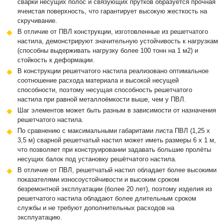
сварки несущих полос и связующих прутков образуется прочная
ячеистая поверхность, что гарантирует высокую жесткость на
скручивание.
В отличие от ПВЛ конструкции, изготовленные из решетчатого
настила, демонстрируют значительную устойчивость к нагрузкам
(способны выдерживать нагрузку более 100 тонн на 1 м2) и
стойкость к деформации.
В конструкции решетчатого настила реализовано оптимальное
соотношение расхода материала и высокой несущей
способности, поэтому несущая способность решетчатого
настила при равной металлоёмкости выше, чем у ПВЛ.
Шаг элементов может быть разным в зависимости от назначения
решетчатого настила.
По сравнению с максимальными габаритами листа ПВЛ (1,25 х
3,5 м) сварной решетчатый настил может иметь размеры 6 х 1 м,
что позволяет при конструировании задавать большие пролёты
несущих балок под установку решётчатого настила.
В отличие от ПВЛ, решетчатый настил обладает более высокими
показателями износоустойчивости и высоким сроком
безремонтной эксплуатации (более 20 лет), поэтому изделия из
решетчатого настила обладают более длительным сроком
службы и не требуют дополнительных расходов на
эксплуатацию.