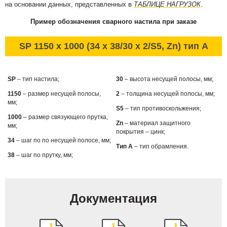
на основании данных, представленных в
ТАБЛИЦЕ НАГРУЗОК
.
Пример обозначения сварного настила при заказе
SP 1150 x 1000 (34 x 38/30 x 2/S5, Zn) тип А
SP
– тип настила;
30
– высота несущей полосы, мм;
1150
– размер несущей полосы,
2
– толщина несущей полосы, мм;
мм;
S5
– тип противоскольжения;
1000
– размер связующего прутка,
Zn
– материал защитного
мм;
покрытия – цинк;
34
– шаг по по несущей полосе, мм;
Тип А
– тип обрамления.
38
– шаг по прутку, мм;
Документация