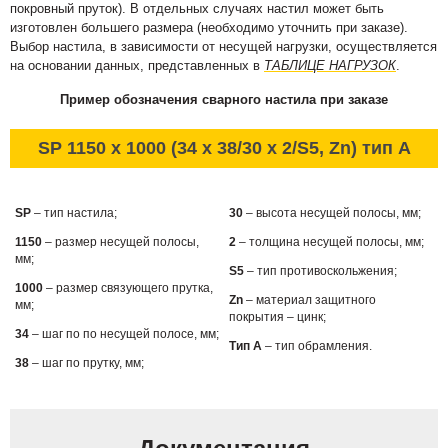
покровный пруток). В отдельных случаях настил может быть
изготовлен большего размера (необходимо уточнить при заказе).
Выбор настила, в зависимости от несущей нагрузки, осуществляется
на основании данных, представленных в
ТАБЛИЦЕ НАГРУЗОК
.
Пример обозначения сварного настила при заказе
SP 1150 x 1000 (34 x 38/30 x 2/S5, Zn) тип А
SP
– тип настила;
30
– высота несущей полосы, мм;
1150
– размер несущей полосы,
2
– толщина несущей полосы, мм;
мм;
S5
– тип противоскольжения;
1000
– размер связующего прутка,
Zn
– материал защитного
мм;
покрытия – цинк;
34
– шаг по по несущей полосе, мм;
Тип А
– тип обрамления.
38
– шаг по прутку, мм;