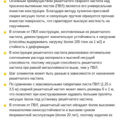
Основным преимуществом решётчатого сварного настила над
просечно-вытяжным листом (ПВЛ) является его универсальная
ячеистая конструкция. Благодаря методу кузнечно-прессовой
сварки несущих полос и связующих прутков образуется прочная
ячеистая поверхность, что гарантирует высокую жесткость на
скручивание.
В отличие от ПВЛ конструкции, изготовленные из решетчатого
настила, демонстрируют значительную устойчивость к нагрузкам
(способны выдерживать нагрузку более 100 тонн на 1 м2) и
стойкость к деформации.
В конструкции решетчатого настила реализовано оптимальное
соотношение расхода материала и высокой несущей
способности, поэтому несущая способность решетчатого
настила при равной металлоёмкости выше, чем у ПВЛ.
Шаг элементов может быть разным в зависимости от назначения
решетчатого настила.
По сравнению с максимальными габаритами листа ПВЛ (1,25 х
3,5 м) сварной решетчатый настил может иметь размеры 6 х 1 м,
что позволяет при конструировании задавать большие пролёты
несущих балок под установку решётчатого настила.
В отличие от ПВЛ, решетчатый настил обладает более высокими
показателями износоустойчивости и высоким сроком
безремонтной эксплуатации (более 20 лет), поэтому изделия из