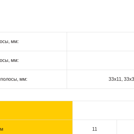
осы, мм:
осы, мм:
полосы, мм:
33х11, 33х3
м
мм
11