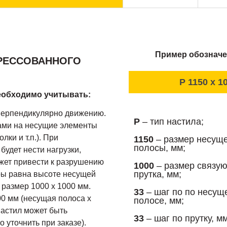
Пример обозначе
ПРЕССОВАННОГО
P 1150 x 10
еобходимо учитывать:
перпендикулярно движению.
P
– тип настила;
ами на несущие элементы
лки и т.п.). При
1150
– размер несущ
полосы, мм;
удет нести нагрузки,
ожет привести к разрушению
1000
– размер связу
прутка, мм;
ры равна высоте несущей
 размер 1000 х 1000 мм.
33
– шаг по по несущ
0 мм (несущая полоса х
полосе, мм;
настил может быть
33
– шаг по прутку, мм
 уточнить при заказе).