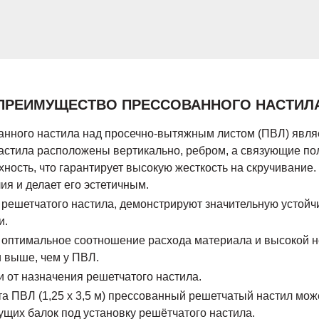
ПРЕИМУЩЕСТВО ПРЕССОВАННОГО НАСТИЛ
ного настила над просечно-вытяжным листом (ПВЛ) являет
настила расположены вертикально, ребром, а связующие п
ность, что гарантирует высокую жесткость на скручивание
ия и делает его эстетичным.
 решетчатого настила, демонстрируют значительную устойч
и.
о оптимальное соотношение расхода материала и высокой н
 выше, чем у ПВЛ.
 от назначения решетчатого настила.
ПВЛ (1,25 х 3,5 м) прессованный решетчатый настил может
щих балок под установку решётчатого настила.