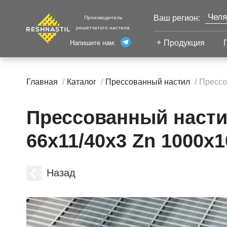
Челя
Ваш регион:
Производитель
решетчатого настила
Моск
Продукция
Напишите нам:
Санк
Екат
Сварной настил
Каза
Главная
Каталог
Прессованный настил
Прессо
Сварной настил
Уфа
Настил с
Прессованный насти
Волг
противоскольжением
Новы
Настил для стеллажей
66х11/40х3 Zn 1000х1
Сург
Настил для морских
Тюм
платформ
Нижн
Назад