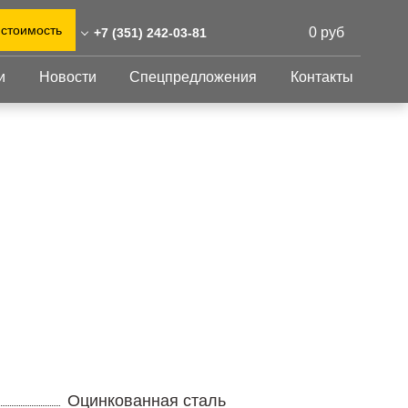
 стоимость
0 руб
+7 (351) 242-03-81
и
Новости
Спецпредложения
Контакты
51) 242-03-81
0)555-31-02
Перфорированный
Другое
лист
abinsk@reshnastil.ru
Перфорированный
Крепеж
 454090 Челябинск,
лист
GFK настил
руда, 78
Изделия из
Просечно-
 и склад: Калужская
перфорированных
профилированный
листов
ть, район Боровский,
настил
триальный парк "Ворсино",
Металлоконструкция
осточный проезд
Готовая продукция
Оцинкованная сталь