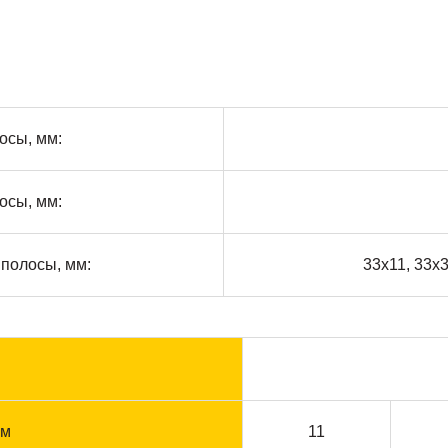
осы, мм:
осы, мм:
полосы, мм:
33х11, 33х3
м
мм
11