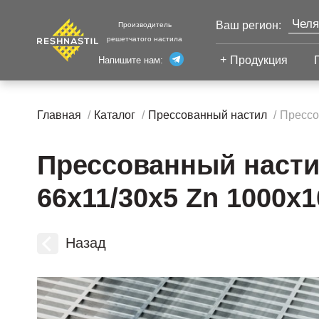
Челя
Ваш регион:
Производитель
решетчатого настила
Моск
Продукция
Напишите нам:
Санк
Екат
Сварной настил
Каза
Главная
Каталог
Прессованный настил
Прессо
Сварной настил
Уфа
Настил с
Прессованный насти
Волг
противоскольжением
Новы
Настил для стеллажей
66х11/30х5 Zn 1000х1
Сург
Настил для морских
Тюм
платформ
Нижн
Назад