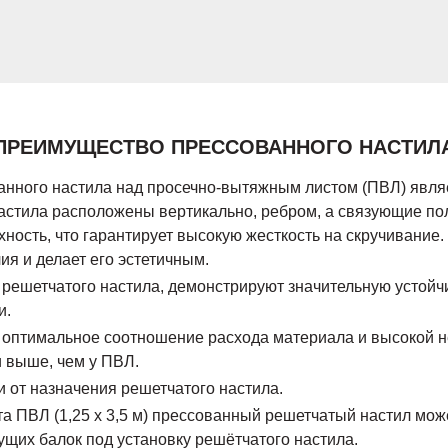
ПРЕИМУЩЕСТВО ПРЕССОВАННОГО НАСТИЛ
ного настила над просечно-вытяжным листом (ПВЛ) являет
настила расположены вертикально, ребром, а связующие п
ность, что гарантирует высокую жесткость на скручивание
ия и делает его эстетичным.
 решетчатого настила, демонстрируют значительную устойч
и.
о оптимальное соотношение расхода материала и высокой н
 выше, чем у ПВЛ.
 от назначения решетчатого настила.
ПВЛ (1,25 х 3,5 м) прессованный решетчатый настил может
щих балок под установку решётчатого настила.