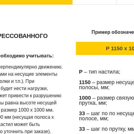
Пример обозначе
ПРЕССОВАННОГО
P 1150 x 10
еобходимо учитывать:
перпендикулярно движению.
P
– тип настила;
ами на несущие элементы
лки и т.п.). При
1150
– размер несущ
полосы, мм;
удет нести нагрузки,
ожет привести к разрушению
1000
– размер связу
прутка, мм;
ры равна высоте несущей
 размер 1000 х 1000 мм.
33
– шаг по по несущ
0 мм (несущая полоса х
полосе, мм;
настил может быть
33
– шаг по прутку, мм
 уточнить при заказе).