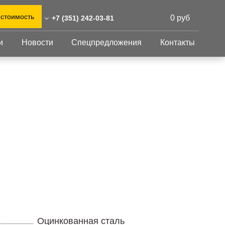
 стоимость
0 руб
+7 (351) 242-03-81
и
Новости
Спецпредложения
Контакты
51) 242-03-81
0)555-31-02
Перфорированный
Другое
лист
abinsk@reshnastil.ru
Перфорированный
Крепеж
 454090 Челябинск,
лист
GFK настил
руда, 78
Изделия из
Просечно-
 и склад: Калужская
перфорированных
профилированный
листов
ть, район Боровский,
настил
триальный парк "Ворсино",
Металлоконструкция
осточный проезд
Готовая продукция
Оцинкованная сталь