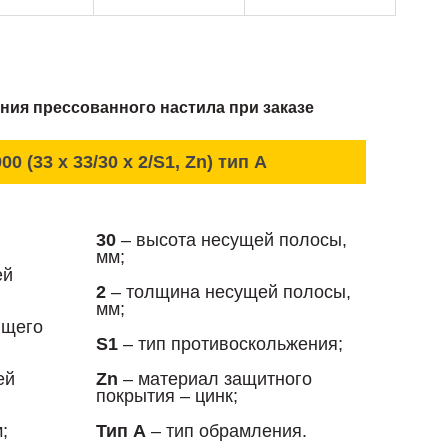
ния прессованного настила при заказе
00 (33 x 33/30 x 2/S1, Zn) тип А
30
– высота несущей полосы,
мм;
ей
2
– толщина несущей полосы,
мм;
ющего
S1
– тип противоскольжения;
ей
Zn
– материал защитного
покрытия – цинк;
;
Тип А
– тип обрамления.