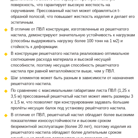
поверхность, что гарантирует высокую жесткость на
скручивание. Прессованный настил может обрамляться t-
образной полосой, что повышает жесткость изделия и делает его
эстетичным.
В отличие от ПВЛ конструкции, изготовленные из решетчатого
настила, демонстрируют значительную устойчивость к нагрузкам
(способны выдерживать нагрузку более 100 тонн на 1 м2) и
стойкость к деформации.
В конструкции решетчатого настила реализовано оптимальное
соотношение расхода материала и высокой несущей
способности, поэтому несущая способность решетчатого
настила при равной металлоёмкости выше, чем у ПВЛ.
Шаг элементов может быть разным в зависимости от назначения
решетчатого настила.
По сравнению с максимальными габаритами листа ПВЛ (1,25 х
3,5 м) прессованный решетчатый настил может иметь размеры 3
х 1,5 м, что позволяет при конструировании задавать большие
пролёты несущих балок под установку решётчатого настила.
В отличие от ПВЛ, решетчатый настил обладает более высокими
показателями износоустойчивости и высоким сроком
безремонтной эксплуатации (более 20 лет), поэтому изделия из
решетчатого настила обладают более длительным сроком