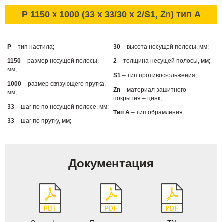
P 1150 x 1000 (33 x 33/30 x 2/S1, Zn) тип А
P
– тип настила;
30
– высота несущей полосы, мм;
1150
– размер несущей полосы,
2
– толщина несущей полосы, мм;
мм;
S1
– тип противоскольжения;
1000
– размер связующего прутка,
Zn
– материал защитного
мм;
покрытия – цинк;
33
– шаг по по несущей полосе, мм;
Тип А
– тип обрамления.
33
– шаг по прутку, мм;
Документация