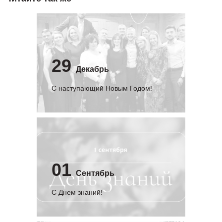
29
Декабрь
С наступающий Новым Годом!
01
Сентябрь
C Днем знаний!