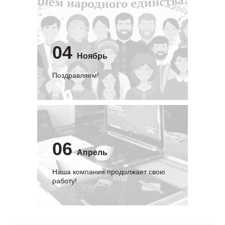
04
Ноябрь
Поздравляем!
06
Апрель
Наша компания продолжает свою
работу!