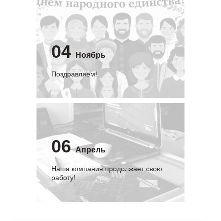
04
Ноябрь
Поздравляем!
06
Апрель
Наша компания продолжает свою
работу!