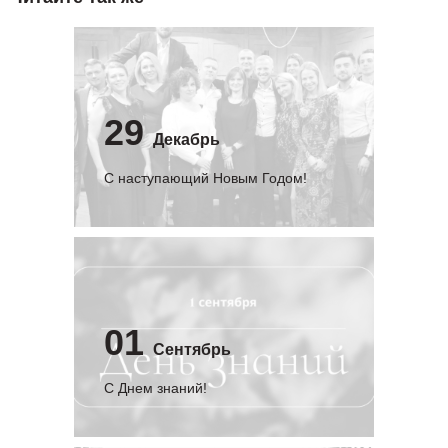
29
Декабрь
С наступающий Новым Годом!
01
Сентябрь
C Днем знаний!